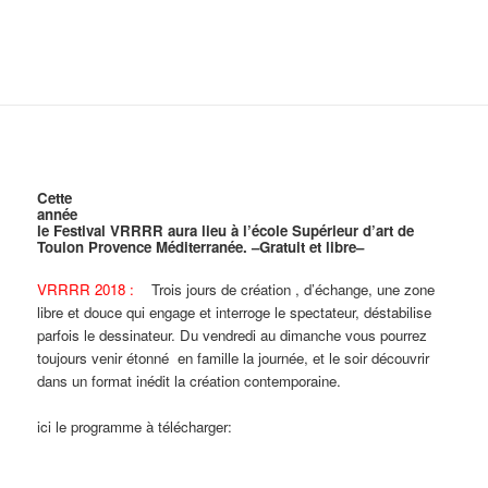
un festival VRRRR
MENU
ET
WIDGETS
Cette
année
le Festival VRRRR aura lieu à l’école Supérieur d’art de
Toulon Provence Méditerranée. –Gratuit et libre–
VRRRR 2018 :
Trois jours de création , d’échange, une zone
libre et douce qui engage et interroge le spectateur, déstabilise
parfois le dessinateur. Du vendredi au dimanche vous pourrez
toujours venir étonné en famille la journée, et le soir découvrir
dans un format inédit la création contemporaine.
ici le programme à télécharger: