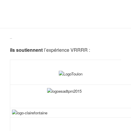
un festival VRRRR
MENU
ET
WIDGETS
partenariats
ils soutiennent
l’expérience VRRRR :